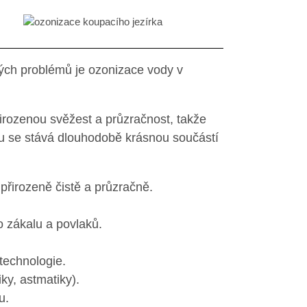
ch problémů je ozonizace vody v
irozenou svěžest a průzračnost, takže
omu se stává dlouhodobě krásnou součástí
přirozeně čistě a průzračně.
 zákalu a povlaků.
 technologie.
iky, astmatiky).
u.