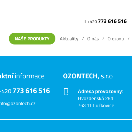
773 616 516
+420
NAŠE PRODUKTY
Aktuality
O nás
O ozonu
aktní
informace
OZONTECH,
s.r.o
773 616 516
+420
Adresa provozovny:
Hvozdenská 284
info@ozontech.cz
763 11 Lužkovice