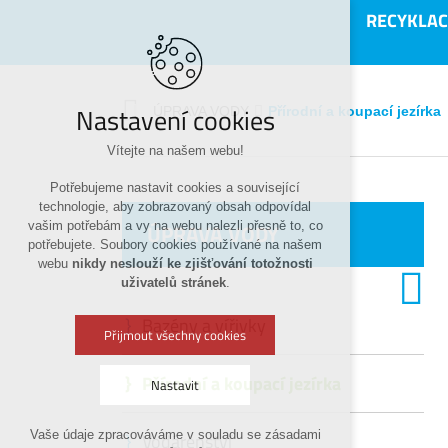
RECYKLAC
Nastavení cookies
Přírodní a koupací jezírka
ÚPRAVA VODY
Vítejte na našem webu!
Potřebujeme nastavit cookies a související
technologie, aby zobrazovaný obsah odpovídal
ÚPRAVA VODY
vašim potřebám a vy na webu nalezli přesně to, co
potřebujete. Soubory cookies používané na našem
webu
nikdy neslouží ke zjišťování totožnosti
uživatelů stránek
.
Bazény a vířivky
Přijmout všechny cookies
Přírodní a koupací jezírka
Nastavit
Vaše údaje zpracováváme v souladu se zásadami
Vodárenství
Technická cookies