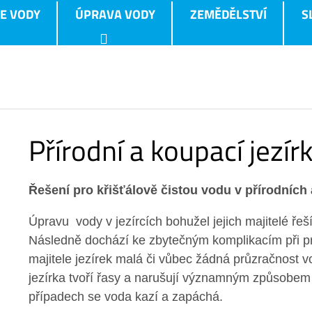
E VODY
ÚPRAVA VODY
ZEMĚDĚLSTVÍ
S
Přírodní a koupací jezír
Řešení pro křišťálově čistou vodu v přírodních 
Úpravu vody v jezírcích bohužel jejich majitelé řeš
Následně dochází ke zbytečným komplikacím při pro
majitele jezírek malá či vůbec žádná průzračnost v
jezírka tvoří řasy a narušují významným způsobem 
případech se voda kazí a zapáchá.