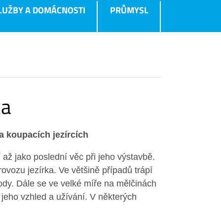
LUŽBY A DOMÁCNOSTI
PRŮMYSL
ka
a koupacích jezírcích
í až jako poslední věc při jeho výstavbě.
vozu jezírka. Ve většině případů trápí
ody. Dále se ve velké míře na mělčinách
jeho vzhled a užívání. V některých