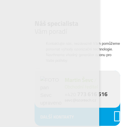
Náš specialista
Vám poradí
Kontaktujte nás, nezávazně Vám pomůžeme
porovnat výhody ozonizační technologie.
Navrhneme vhodný generátor ozonu pro
Vaše potřeby.
Martin Ševc
Obchodní ředitel
773 616 516
+420
sevc@ozontech.cz
DALŠÍ KONTAKTY