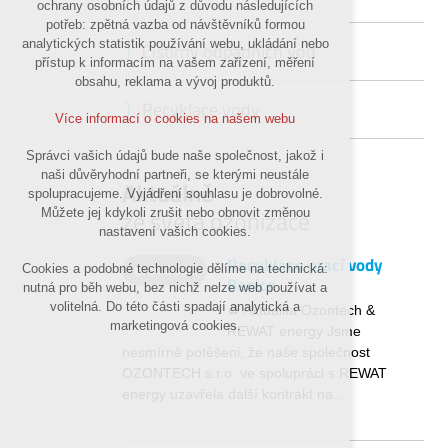
ochrany osobních údajů z důvodu následujících
nutná pro provozování webu
potřeb: zpětná vazba od návštěvníků formou
udržení kontextu stránek (session): případná
analytických statistik používání webu, ukládání nebo
Čistírny odpadních vod
přihlášení, volby jazyka, apod.
přístup k informacím na vašem zařízení, měření
obsahu, reklama a vývoj produktů.
Volitelná cookies
Recyklace vody
analytická pro anonymizované vyhodnocení
Více informací o cookies na našem webu
návštěvnosti
marketingová cookies (Google)
Správci vašich údajů bude naše společnost, jakož i
naši důvěryhodní partneři, se kterými neustále
Aktuálně
Více informací o cookies na našem webu
spolupracujeme. Vyjádření souhlasu je dobrovolné.
ze světa ozonizace
Můžete jej kdykoli zrušit nebo obnovit změnou
nastavení vašich cookies.
Přijmout všechny cookies
Recyklace prací vody
8. 9. 2025
Cookies a podobné technologie dělíme na technická:
Benice
nutná pro běh webu, bez nichž nelze web používat a
Odmítnout vše
volitelná. Do této části spadají analytická a
♻️ Aktualita Ozontech &
marketingová cookies.
REWAT energy Jsme
nesmírně potěšeni, že naše společnost
OZONTECH s.r.o. ve spolupráci s REWAT
energy uzavřela další kontrakt na…