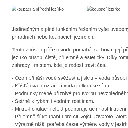
Jedinečným a plně funkčním řešením výše uvedený
přírodních nebo koupacích jezírcích.
Tento způsob péče o vodu pomáhá zachovat její př
jezírko působí čistě, příjemně a esteticky. Díky t
zahrady i místem, kde je radost trávit čas.
- Ozon přináší vodě svěžest a jiskru – voda působí 
- Křišťálová průzračná voda celkou sezónu.
- Podmínky méně příznivé pro tvorbu nevzhledného
- Šetrné k rybám i vodním rostlinám.
- Mikro-flokulační efekt podporuje účinnost filtrační
- Příjemnější koupání i pro citlivější uživatele (alerg
- Výrazně nižší potřeba časté výměny vody v jezírk