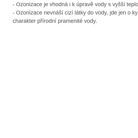
- Ozonizace je vhodná i k úpravě vody s vyšší teplo
- Ozonizace nevnáší cizí látky do vody, jde jen o kys
charakter přírodní pramenité vody.
© Copyright 2026 Ozontech s.r.o.
VYTVOŘIL XART.CZ