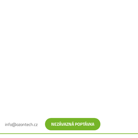
Připravujeme
řešení na míru
NEZÁVAZNÁ POPTÁVKA
info@ozontech.cz