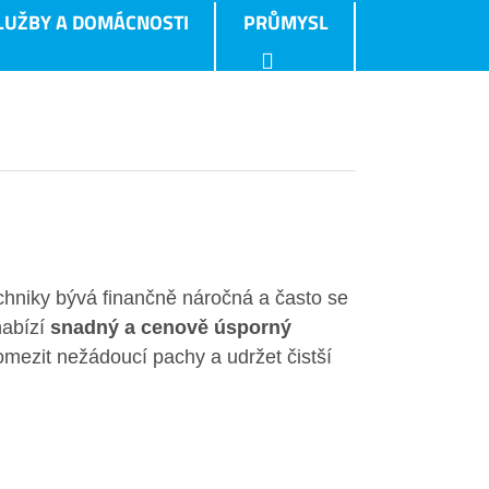
LUŽBY A DOMÁCNOSTI
PRŮMYSL
hniky bývá finančně náročná a často se
nabízí
snadný a cenově úsporný
omezit nežádoucí pachy a udržet čistší