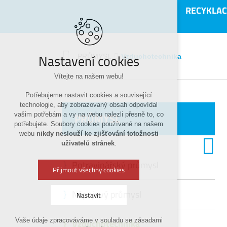
RECYKLAC
Nastavení cookies
Vzduchotechnika
PRŮMYSL
Vítejte na našem webu!
Potřebujeme nastavit cookies a související
technologie, aby zobrazovaný obsah odpovídal
PRŮMYSL
vašim potřebám a vy na webu nalezli přesně to, co
potřebujete. Soubory cookies používané na našem
webu
nikdy neslouží ke zjišťování totožnosti
uživatelů stránek
.
Potravinářský průmysl
Přijmout všechny cookies
Nápojový průmysl
Nastavit
Vaše údaje zpracováváme v souladu se zásadami
Vzduchotechnika
Technická cookies