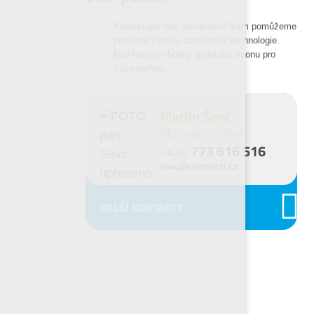
Kontaktujte nás, nezávazně Vám pomůžeme
porovnat výhody ozonizační technologie.
Navrhneme vhodný generátor ozonu pro
Vaše potřeby.
Martin Ševc
Obchodní ředitel
773 616 516
+420
sevc@ozontech.cz
DALŠÍ KONTAKTY