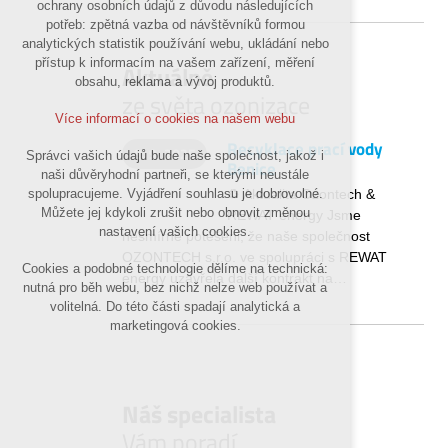
ochrany osobních údajů z důvodu následujících
nutná pro provozování webu
potřeb: zpětná vazba od návštěvníků formou
udržení kontextu stránek (session): případná
analytických statistik používání webu, ukládání nebo
přihlášení, volby jazyka, apod.
přístup k informacím na vašem zařízení, měření
Aktuálně
obsahu, reklama a vývoj produktů.
Volitelná cookies
ze světa ozonizace
analytická pro anonymizované vyhodnocení
Více informací o cookies na našem webu
návštěvnosti
Recyklace prací vody
marketingová cookies (Google)
8. 9. 2025
Správci vašich údajů bude naše společnost, jakož i
Benice
naši důvěryhodní partneři, se kterými neustále
Více informací o cookies na našem webu
♻️ Aktualita Ozontech &
spolupracujeme. Vyjádření souhlasu je dobrovolné.
Můžete jej kdykoli zrušit nebo obnovit změnou
REWAT energy Jsme
nastavení vašich cookies.
nesmírně potěšeni, že naše společnost
Přijmout všechny cookies
OZONTECH s.r.o. ve spolupráci s REWAT
Cookies a podobné technologie dělíme na technická:
energy uzavřela další kontrakt na…
nutná pro běh webu, bez nichž nelze web používat a
Odmítnout vše
volitelná. Do této části spadají analytická a
marketingová cookies.
Náš specialista
Vám poradí