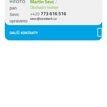
Martin Ševc
Obchodní ředitel
773 616 516
+420
sevc@ozontech.cz
DALŠÍ KONTAKTY
We are experts
on
ozone