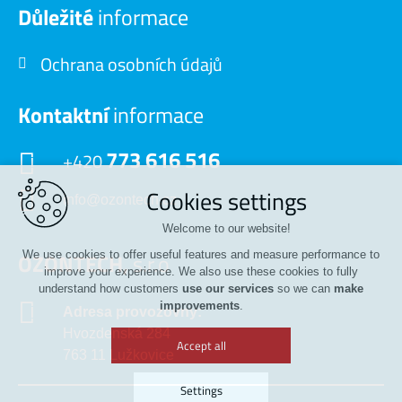
Důležité
informace
Ochrana osobních údajů
Kontaktní
informace
773 616 516
+420
Cookies settings
info@ozontech.cz
Welcome to our website!
OZONTECH,
We use cookies to offer useful features and measure performance to
s.r.o
improve your experience. We also use these cookies to fully
understand how customers
use our services
so we can
make
improvements
.
Adresa provozovny:
Hvozdenská 284
Accept all
763 11 Lužkovice
Settings